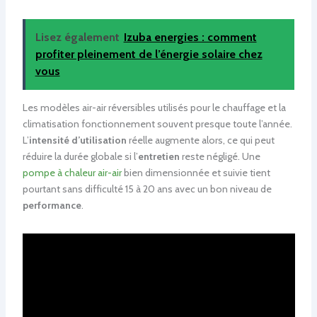
Lisez également
Izuba energies : comment
profiter pleinement de l’énergie solaire chez
vous
Les modèles air-air réversibles utilisés pour le chauffage et la
climatisation fonctionnement souvent presque toute l’année.
L’
intensité d’utilisation
réelle augmente alors, ce qui peut
réduire la durée globale si l’
entretien
reste négligé. Une
pompe à chaleur air-air
bien dimensionnée et suivie tient
pourtant sans difficulté 15 à 20 ans avec un bon niveau de
performance
.