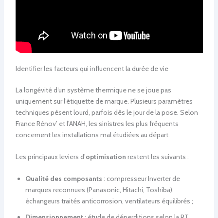
Identifier les facteurs qui influencent la durée de vie
La longévité d’un système thermique ne se joue pas
uniquement sur l’étiquette de marque. Plusieurs paramètres
techniques pèsent lourd, parfois dès le jour de la pose. Selon
France Rénov’ et l’ANAH, les sinistres les plus fréquents
concernent les installations mal étudiées au départ.
Les principaux leviers d’
optimisation
restent les suivants :
Qualité des composants
: compresseur Inverter de
marques reconnues (Panasonic, Hitachi, Toshiba),
échangeurs traités anticorrosion, ventilateurs équilibrés ;
Dimensionnement
: étude de déperditions selon la RT