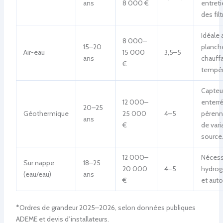
ans
8 000 €
entreti
des filt
Idéale 
8 000–
15–20
planch
Air-eau
15 000
3,5–5
ans
chauff
€
tempér
Capteu
12 000–
enterr
20–25
Géothermique
25 000
4–5
pérenn
ans
€
de vari
source
12 000–
Nécess
Sur nappe
18–25
20 000
4–5
hydrog
(eau/eau)
ans
€
et auto
*Ordres de grandeur 2025–2026, selon données publiques
ADEME et devis d’installateurs.