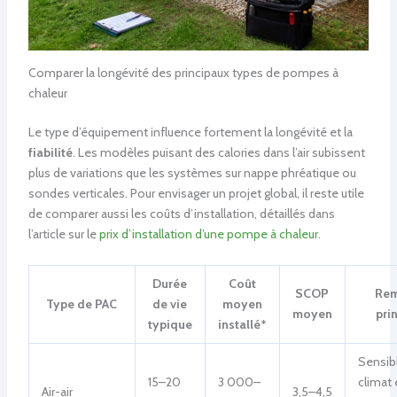
Comparer la longévité des principaux types de pompes à
chaleur
Le type d’équipement influence fortement la longévité et la
fiabilité
. Les modèles puisant des calories dans l’air subissent
plus de variations que les systèmes sur nappe phréatique ou
sondes verticales. Pour envisager un projet global, il reste utile
de comparer aussi les coûts d’installation, détaillés dans
l’article sur le
prix d’installation d’une pompe à chaleur
.
Durée
Coût
SCOP
Rem
Type de PAC
de vie
moyen
moyen
pri
typique
installé*
Sensib
15–20
3 000–
climat 
Air-air
3,5–4,5