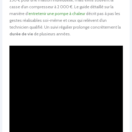
250 € pour une maison individuelle, mais évite souvent la
casse d’un compresseur à 2 000 €. Le guide détaillé sur la
manière d’
entretenir une pompe à chaleur
décrit pas à pas les
gestes réalisables soi-même et ceux qui relèvent d’un
technicien qualifié. Un suivi régulier prolonge concrètement la
durée de vie
de plusieurs années.