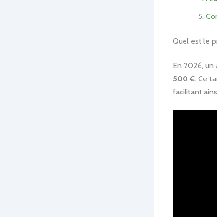
Com
Quel est le p
En 2026, un
500 €
. Ce t
facilitant ain