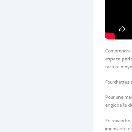
Comprendre c
espace perf
facture moy
Fourchettes t
Pour une mai
englobe le dé
En revanche, l
imposante de