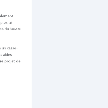
ralement
plexité
tise du bureau
e un casse-
es aides
re projet de