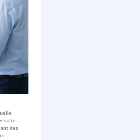
uelle
er votre
rant des
vez