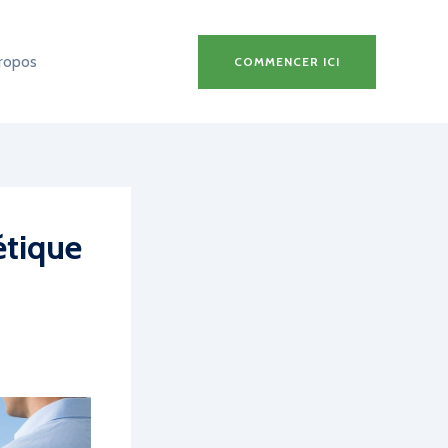
ropos
COMMENCER ICI
étique