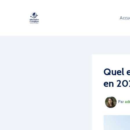
Aller
au
Accue
contenu
Quel e
en 20
Par
ad