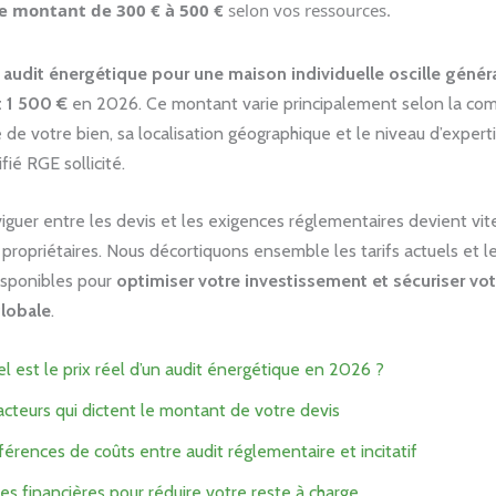
e montant de 300 € à 500 €
selon vos ressources.
 audit énergétique pour une maison individuelle oscille géné
t 1 500 €
en 2026. Ce montant varie principalement selon la com
e de votre bien, sa localisation géographique et le niveau d’exper
fié RGE sollicité.
iguer entre les devis et les exigences réglementaires devient vit
 propriétaires. Nous décortiquons ensemble les tarifs actuels et l
isponibles pour
optimiser votre investissement et sécuriser vot
globale
.
l est le prix réel d’un audit énergétique en 2026 ?
acteurs qui dictent le montant de votre devis
férences de coûts entre audit réglementaire et incitatif
es financières pour réduire votre reste à charge