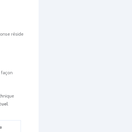
ponse réside
e façon
echnique
tuel
.
e