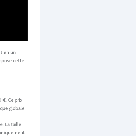
t en un
mpose cette
0 €
. Ce prix
ique globale.
. La taille
aniquement