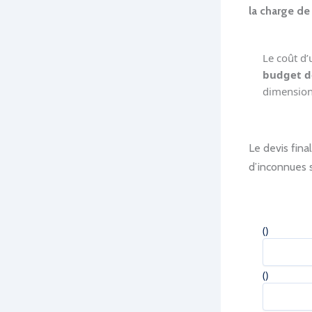
la charge de
Le coût d’
budget d
dimension
Le devis fina
d’inconnues s
(
)
(
)