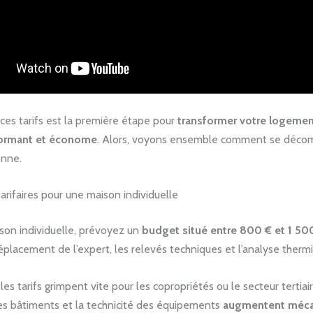
es tarifs est la première étape pour
transformer votre logemen
ormant et économe
. Alors, voyons ensemble comment se déco
enne.
arifaires pour une maison individuelle
son individuelle, prévoyez un
budget situé entre 800 € et 1 50
placement de l’expert, les relevés techniques et l’analyse therm
es tarifs grimpent vite pour les copropriétés ou le secteur tertiaire
s bâtiments et la technicité des équipements
augmentent méc