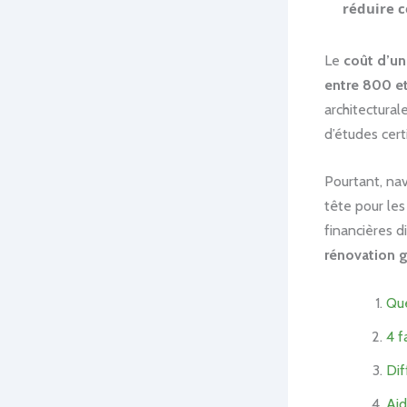
réduire c
Le
coût d’un
entre 800 e
architectural
d’études certi
Pourtant, nav
tête pour les
financières d
rénovation 
Que
4 f
Dif
Aid