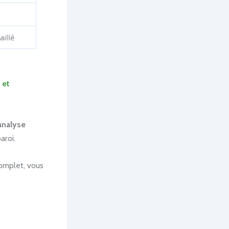
aillé
 et
analyse
aroi.
omplet, vous