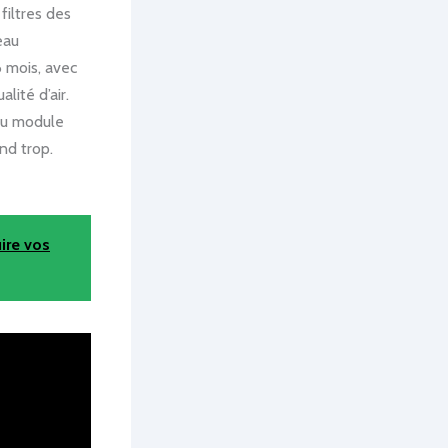
 filtres des
eau
 mois, avec
lité d’air.
du module
nd trop.
ire vos