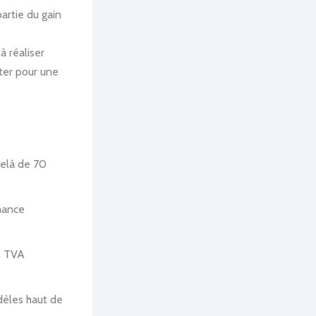
artie du gain
à réaliser
iter pour une
delà de 70
mance
, TVA
odèles haut de