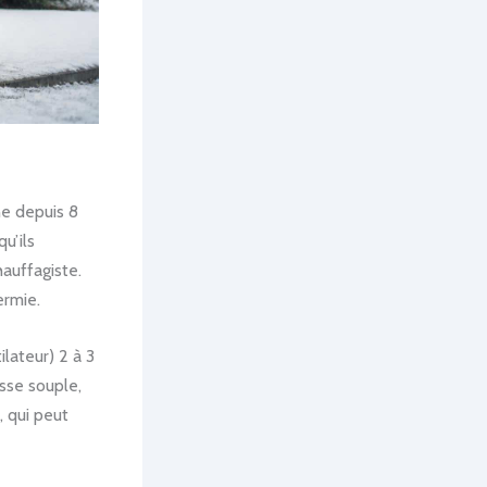
ne depuis 8
qu’ils
auffagiste.
ermie.
ilateur) 2 à 3
osse souple,
, qui peut