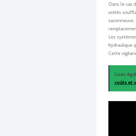
Dans le cas d’
unités souffl
savonneuse, 
remplacement 
Les systèmes
hydraulique q
Cette vigilan
Lisez ég
coûts et 