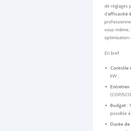
de réglages p
d’
efficacité
professionnel
vous-même, 
optimisation 
En bref
Contrôle 
kW ;.
Entretien
(COP/SCOP)
Budget
: 
possible à
Durée de 