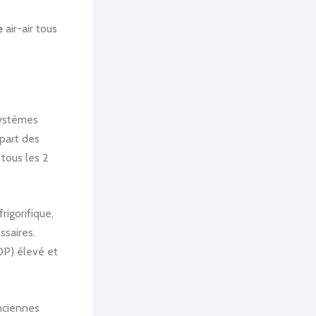
e
air-air tous
systèmes
part des
tous les 2
frigorifique,
saires.
OP) élevé et
anciennes