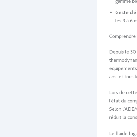
gamme bie
Geste clé 
les 3 à 6 
Comprendre le
Depuis le 30 
thermodynami
équipements 
ans, et tous 
Lors de cette 
l’état du com
Selon l’ADEM
réduit la con
Le fluide fri