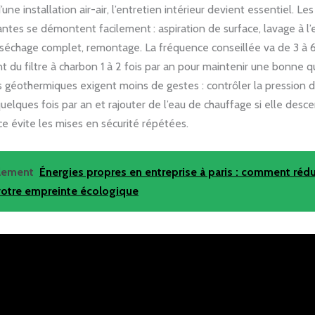
une installation air-air, l’entretien intérieur devient essentiel. Les
antes se démontent facilement : aspiration de surface, lavage à l’
séchage complet, remontage. La fréquence conseillée va de 3 à 6
du filtre à charbon 1 à 2 fois par an pour maintenir une bonne qua
 géothermiques exigent moins de gestes : contrôler la pression 
uelques fois par an et rajouter de l’eau de chauffage si elle desce
ce évite les mises en sécurité répétées.
alement
Énergies propres en entreprise à paris : comment rédu
votre empreinte écologique