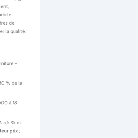
ment,
rticle
dres de
r la qualité.
niture +
30 % de la
 000 à 18
A 5,5 % et
leur prix
;