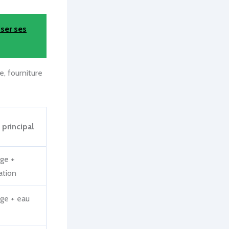
ser ses
e, fourniture
principal
ge +
ation
ge + eau