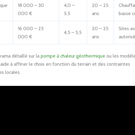
ique
18 000 – 30
4,0 –
20 – 25
Chauffa
000 €
5,5
ans
basse 
16 000 – 25
20 – 25
Sites a
4,5 – 5,5
000 €
ans
autoris
rama détaillé sur la
pompe à chaleur géothermique
ou les modèles
aide à affiner le choix en fonction du terrain et des contraintes
s locales.