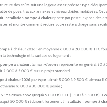
structure des coûts suit une logique assez précise : type d’équipe
alité de pose, travaux annexes et niveau d’aides mobilisées. Cet a
ût installation pompe à chaleur
poste par poste, expose des or
istes et montre comment réduire votre reste à charge sans sacrifie
ompe à chaleur 2026
: en moyenne 8 000 à 20 000 € TTC four
n la technologie et la surface du logement ;
 pompe à chaleur
: la main-d’œuvre représente en général 20 à 
oit 2 000 à 5 000 € sur un projet standard ;
pe à chaleur 2026 par type
: air-air 5 000 à 9 500 €, air-eau 11
othermie 18 000 à 30 000 € posée ;
26
: MaPrimeRénov’ (jusqu’à 5 000 €), CEE (1 500 à 3 500 €), TV
usqu’à 50 000 € réduisent fortement l’
installation pompe à cha