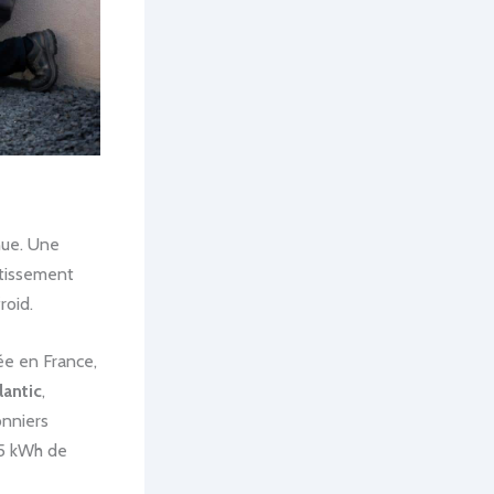
nue. Une
estissement
roid.
ée en France,
lantic
,
nniers
,5 kWh de