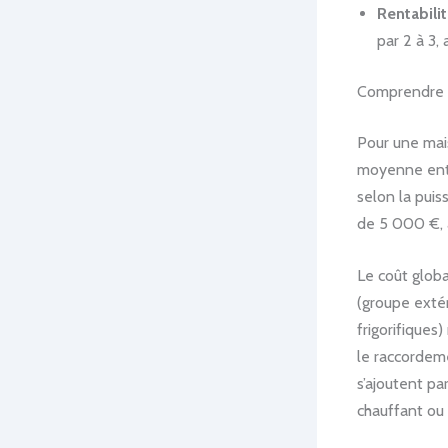
Rentabili
par 2 à 3,
Comprendre le
Pour une mais
moyenne entr
selon la puis
de 5 000 €, 
Le coût globa
(groupe extér
frigorifiques
le raccordeme
s’ajoutent pa
chauffant ou