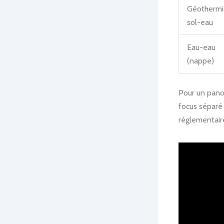
Géotherm
sol-eau
Eau-eau
(nappe)
Pour un pano
focus séparé 
réglementaire