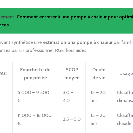
alement
Comment entretenir une pompe à chaleur pour optimi
nces
uivant synthétise une
estimation prix pompe à chaleur
par famill
ises par un professionnel RGE, hors aides.
Fourchette de
SCOP
Durée
PAC
Usage 
prix posée
moyen
de vie
5 000 – 9 500
3,0 –
15 – 20
Chauffa
€
4,0
ans
climatis
11 000 – 18 000
15 – 20
Chauffa
3,5 – 5,0
€
ans
chaude