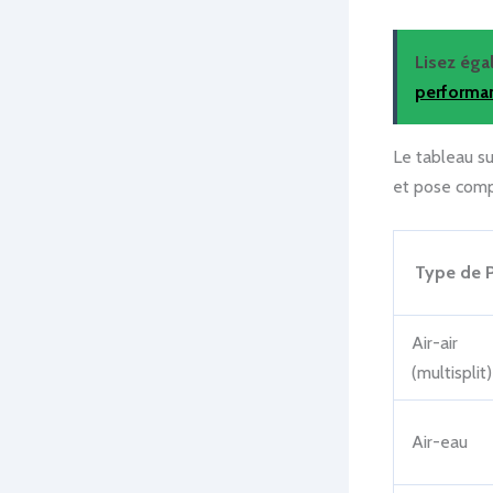
Lisez ég
performa
Le tableau s
et pose compr
Type de 
Air-air
(multisplit)
Air-eau