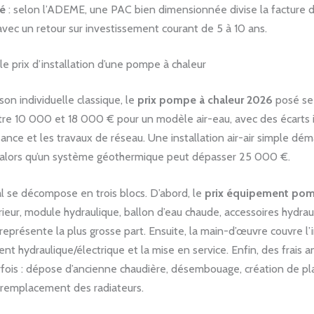
té
: selon l’ADEME, une PAC bien dimensionnée divise la facture 
 avec un retour sur investissement courant de 5 à 10 ans.
 prix d’installation d’une pompe à chaleur
on individuelle classique, le
prix pompe à chaleur 2026
posé se 
e 10 000 et 18 000 € pour un modèle air-eau, avec des écarts 
sance et les travaux de réseau. Une installation air-air simple dém
alors qu’un système géothermique peut dépasser 25 000 €.
l se décompose en trois blocs. D’abord, le
prix équipement pom
ieur, module hydraulique, ballon d’eau chaude, accessoires hydrau
) représente la plus grosse part. Ensuite, la main-d’œuvre couvre l’
nt hydraulique/électrique et la mise en service. Enfin, des frais 
rfois : dépose d’ancienne chaudière, désembouage, création de pl
 remplacement des radiateurs.