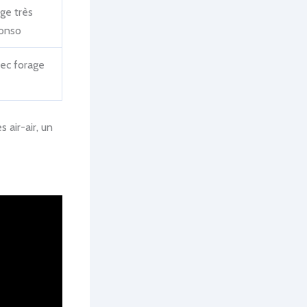
ge très
conso
vec forage
é
 air-air, un