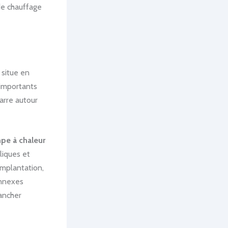
de chauffage
situe en
importants
arre autour
pe à chaleur
liques et
implantation,
annexes
ancher