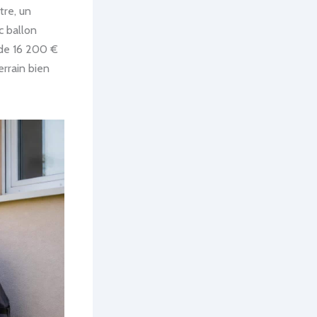
tre, un
c ballon
de 16 200 €
errain bien