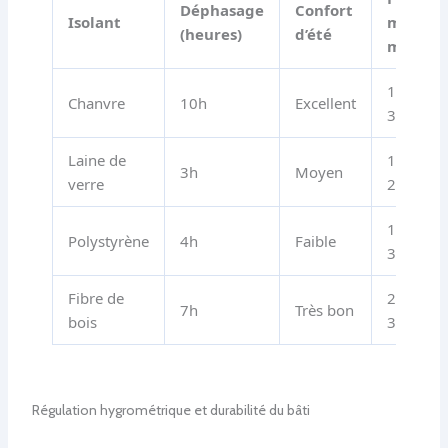
Déphasage
Confort
Isolant
moyen
(heures)
d’été
m²
16 € à
Chanvre
10h
Excellent
33 €
Laine de
12 € à
3h
Moyen
verre
25 €
15 € à
Polystyrène
4h
Faible
30 €
Fibre de
22 € à
7h
Très bon
bois
35 €
Régulation hygrométrique et durabilité du bâti