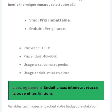
inertie thermique remarquable
à votre bâti.
Vrac :
Prix imbattable
.
Enduit
: Perspirance.
Prix vrac
: 10-15 €
Prix enduit
: 40-60 €
Usage vrac
: combles perdus
Usage enduit
: murs en pierre
Lisez également
Enduit chaux intérieur : réussir
la pose et les finitions
Variables techniques impactant votre budget d’installation