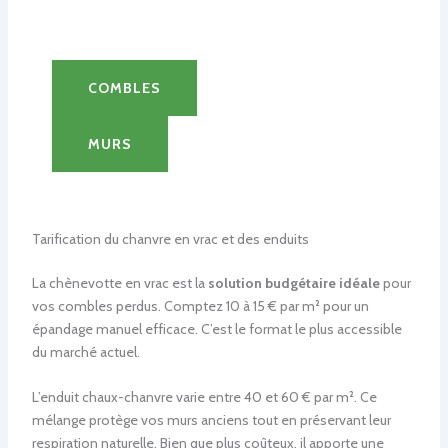
COMBLES
MURS
Tarification du chanvre en vrac et des enduits
La chènevotte en vrac est la
solution budgétaire idéale
pour
vos combles perdus. Comptez 10 à 15 € par m² pour un
épandage manuel efficace. C’est le format le plus accessible
du marché actuel.
L’enduit chaux-chanvre varie entre 40 et 60 € par m². Ce
mélange protège vos murs anciens tout en préservant leur
respiration naturelle. Bien que plus coûteux, il apporte une