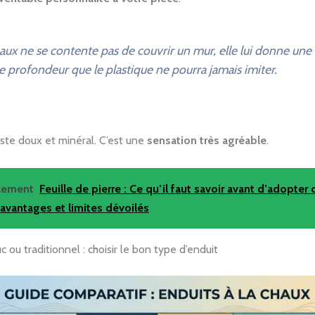
aux ne se contente pas de couvrir un mur, elle lui donne un
e profondeur que le plastique ne pourra jamais imiter.
ste doux et minéral. C’est une
sensation très agréable
.
alement
Feuille de pierre : Ce qu’il faut savoir avant d’adopter 
 avantages et limites dévoilés
c ou traditionnel : choisir le bon type d’enduit