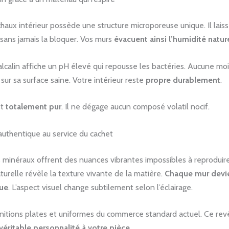
 chaux intérieur possède une structure microporeuse unique. Il laisse
sans jamais la bloquer. Vos murs
évacuent ainsi l’humidité natu
lcalin affiche un pH élevé qui repousse les bactéries. Aucune moi
 sur sa surface saine. Votre intérieur reste
propre durablement
.
st
totalement pur
. Il ne dégage aucun composé volatil nocif.
authentique au service du cachet
 minéraux offrent des nuances vibrantes impossibles à reproduir
turelle révèle la texture vivante de la matière.
Chaque mur devi
que
. L’aspect visuel change subtilement selon l’éclairage.
finitions plates et uniformes du commerce standard actuel. Ce r
véritable personnalité à votre pièce
.