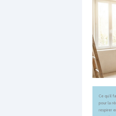
Ce qu’il f
pour la r
respirer 