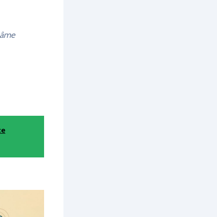
e âme
ce