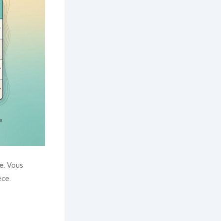
e
. Vous
èce.