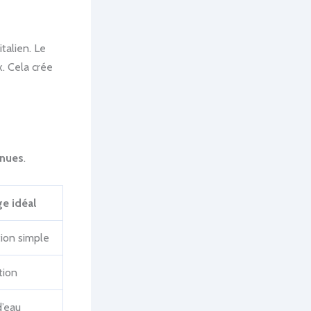
italien. Le
x. Cela crée
enues
.
e idéal
ion simple
tion
d’eau