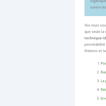
organique
contre le
Vos murs sou
que seule la 
technique id
perméabilité
finitions et 
Pou
Bad
La 
Réu
Err