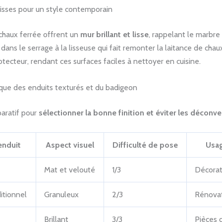
 lisses pour un style contemporain
 chaux ferrée offrent un
mur brillant et lisse
, rappelant le marbre 
 dans le serrage à la lisseuse qui fait remonter la laitance de chau
rotecteur, rendant ces surfaces faciles à nettoyer en cuisine.
ique des enduits texturés et du badigeon
paratif pour
sélectionner la bonne finition et éviter les déconv
enduit
Aspect visuel
Difficulté de pose
Usag
Mat et velouté
1/3
Décorat
ditionnel
Granuleux
2/3
Rénova
Brillant
3/3
Pièces 