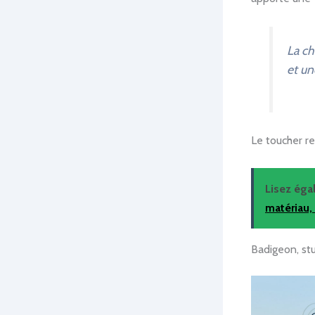
La ch
et un
Le toucher re
Lisez ég
matériau,
Badigeon, stu