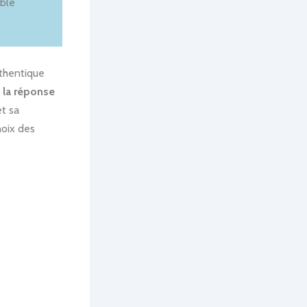
able
.
uthentique
e la réponse
et sa
hoix des