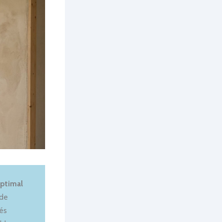
optimal
 de
és