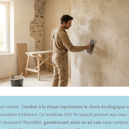
aut retenir :
l’enduit à la chaux représente le choix écologique 
énovation intérieure. Ce matériau 100 % naturel permet aux murs
en évacuant l’humidité,
garantissant ainsi un air sain
sans compos