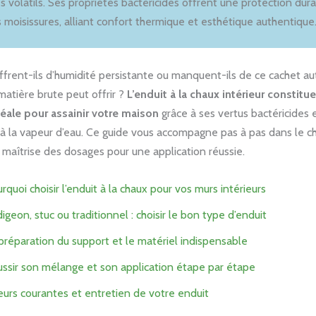
s volatils. Ses propriétés bactéricides offrent une protection dur
s moisissures, alliant confort thermique et esthétique authentique
ffrent-ils d’humidité persistante ou manquent-ils de ce cachet a
matière brute peut offrir ?
L’enduit à la chaux intérieur constitu
éale pour assainir votre maison
grâce à ses vertus bactéricides 
 à la vapeur d’eau. Ce guide vous accompagne pas à pas dans le c
la maîtrise des dosages pour une application réussie.
rquoi choisir l’enduit à la chaux pour vos murs intérieurs
igeon, stuc ou traditionnel : choisir le bon type d’enduit
préparation du support et le matériel indispensable
ssir son mélange et son application étape par étape
eurs courantes et entretien de votre enduit