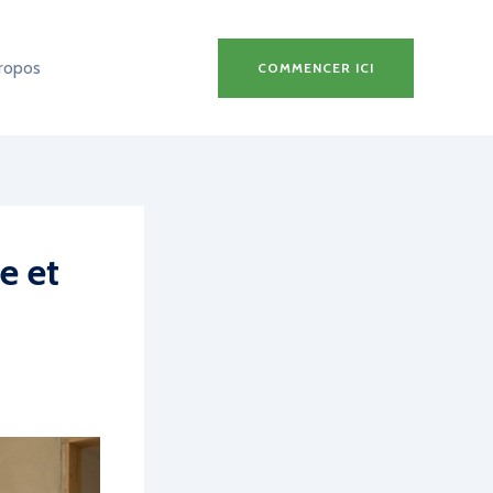
ropos
COMMENCER ICI
e et