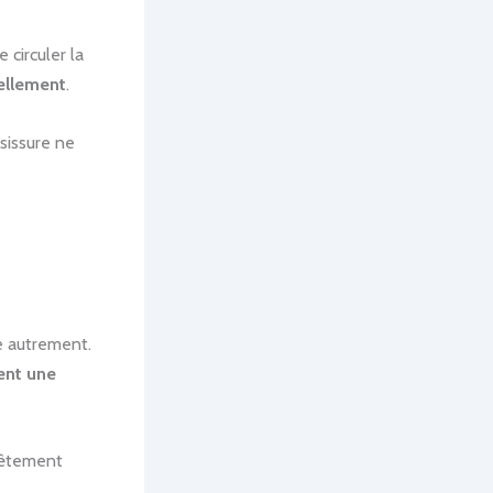
 circuler la
rellement
.
sissure ne
e autrement.
ent une
evêtement