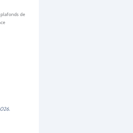
s plafonds de
nce
2026.