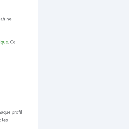
nah ne
gique
. Ce
haque profil
 les