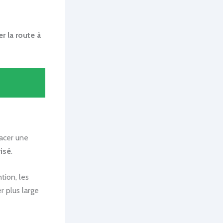
r la route à
lacer une
risé
.
tion, les
ser plus large