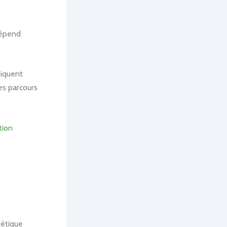
dépend
liquent
es parcours
tion
gétique