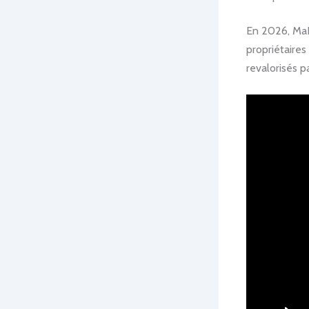
En 2026, MaP
propriétaires
revalorisés p