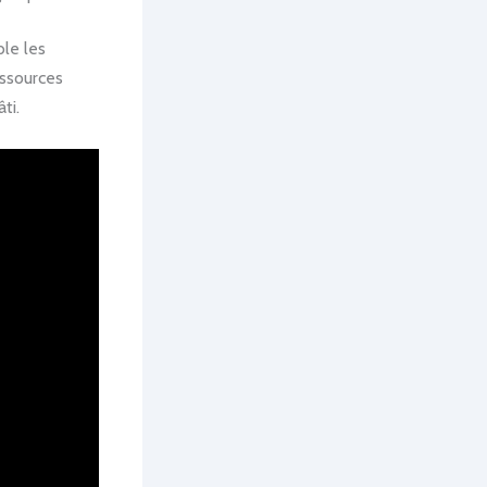
le les
essources
ti.