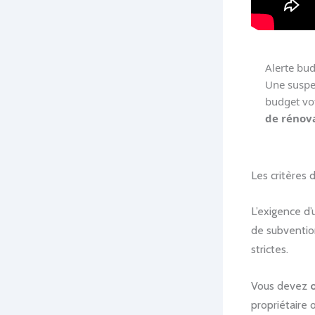
Alerte bud
Une suspen
budget vot
de rénov
Les critères 
L’exigence d
de subventio
strictes.
Vous devez
propriétaire 