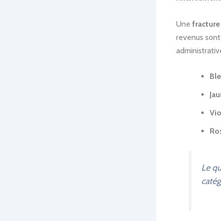
Une
fractur
revenus sont 
administrativ
Ble
Ja
Vio
Ros
Le qu
catég