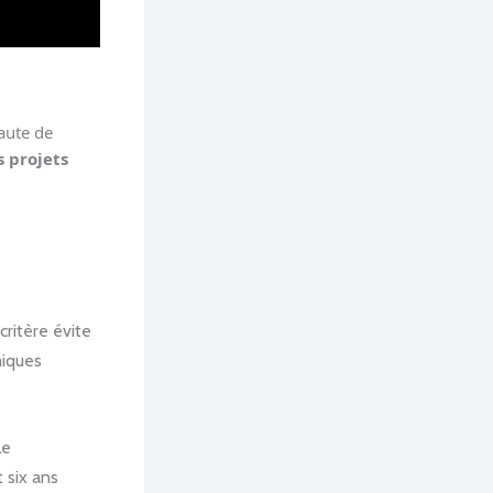
aute de
 projets
critère évite
miques
Le
 six ans