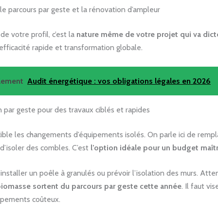
 le parcours par geste et la rénovation d’ampleur
de votre profil, c’est la
nature même de votre projet qui va dicte
fficacité rapide et transformation globale.
alement
Audit énergétique : vos obligations légales en 2026
 par geste pour des travaux ciblés et rapides
cible les changements d’équipements isolés. On parle ici de remp
d’isoler des combles. C’est
l’option idéale pour un budget maît
nstaller un poêle à granulés ou prévoir l’isolation des murs. Atten
biomasse sortent du parcours par geste cette année
. Il faut vi
ipements coûteux.