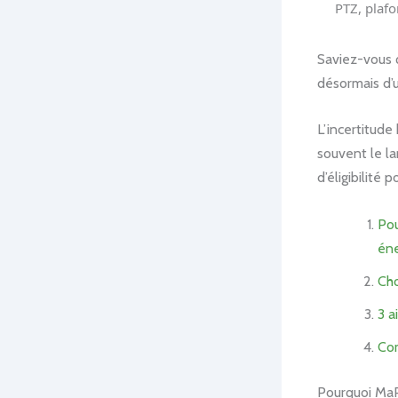
PTZ, plaf
Saviez-vous
désormais d
L’incertitude
souvent le la
d’éligibilité 
Pou
éne
Cho
3 a
Com
Pourquoi MaP