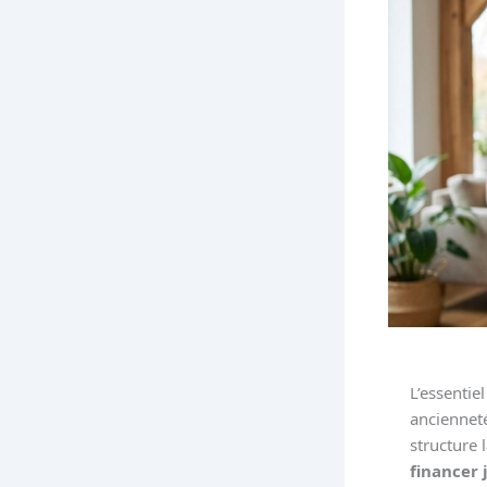
L’essentie
ancienneté
structure 
financer 