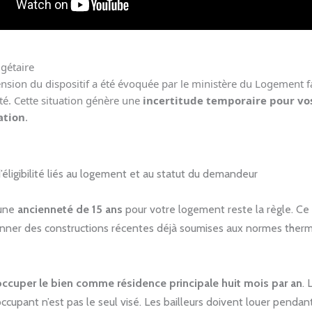
gétaire
sion du dispositif a été évoquée par le ministère du Logement f
é. Cette situation génère une
incertitude temporaire pour vos
ation
.
d’éligibilité liés au logement et au statut du demandeur
’une
ancienneté de 15 ans
pour votre logement reste la règle. Ce 
nner des constructions récentes déjà soumises aux normes ther
occuper le bien comme résidence principale huit mois par an
. 
occupant n’est pas le seul visé. Les bailleurs doivent louer pendant