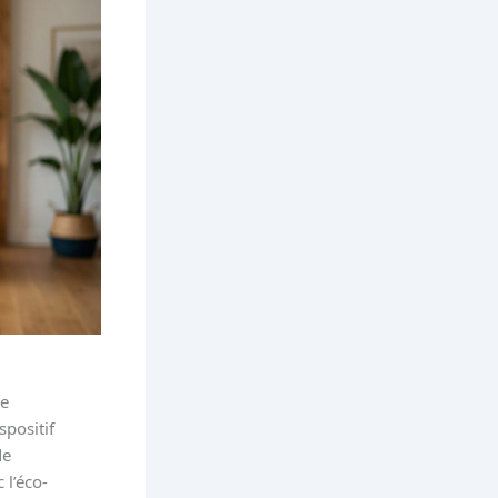
e
spositif
de
 l’éco-