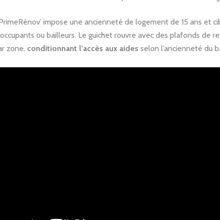
rimeRénov’ impose une ancienneté de logement de 15 ans et cib
 occupants ou bailleurs. Le guichet rouvre avec des plafonds de r
ar zone,
conditionnant l’accès aux aides
selon l’ancienneté du bâ