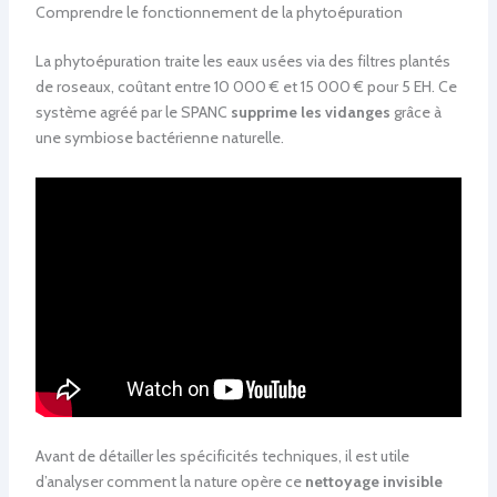
Comprendre le fonctionnement de la phytoépuration
La phytoépuration traite les eaux usées via des filtres plantés
de roseaux, coûtant entre 10 000 € et 15 000 € pour 5 EH. Ce
système agréé par le SPANC
supprime les vidanges
grâce à
une symbiose bactérienne naturelle.
Avant de détailler les spécificités techniques, il est utile
d’analyser comment la nature opère ce
nettoyage invisible