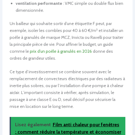
ventilation performante
: VMC simple ou double flux bien
dimensionnée.
Un bailleur qui souhaite sortir d’une étiquette F peut, par
exemple, isoler les combles pour 40 à 60 €/m² et installer un
poêle à granulés de marque MCZ, Invicta ou Ravelli pour traiter
la principale pièce de vie. Pour affiner le budget, un guide
comme le
prix d’un poêle à granulés en 2026
donne des
ordres de grandeur utiles.
Ce type d’investissement se combine souvent avec le
remplacement de convecteurs électriques par des radiateurs à
inertie plus sobres, ou par l’installation d’une pompe à chaleur
air/air. L’important consiste à vérifier, après simulation, le
passage à une classe E ou D, seuil décisif pour sécuriser la
mise en location sur le long terme.
Lisez également
Film anti chaleur pour fenêtres
: comment réduire la température et économiser