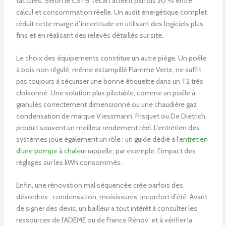
factures. Selon le CSTB, l’écart atteint parfois 20 % entre
calcul et consommation réelle. Un audit énergétique complet
réduit cette marge d’incertitude en utilisant des logiciels plus
fins et en réalisant des relevés détaillés sur site.
Le choix des équipements constitue un autre piège. Un poêle
à bois non régulé, même estampillé Flamme Verte, ne suffit
pas toujours à sécuriser une bonne étiquette dans un T2 très
cloisonné. Une solution plus pilotable, comme un poêle à
granulés correctement dimensionné ou une chaudière gaz
condensation de marque Viessmann, Frisquet ou De Dietrich,
produit souvent un meilleur rendement réel. L’entretien des
systèmes joue également un rôle : un guide dédié à
l’entretien
d’une pompe à chaleur
rappelle, par exemple, l’impact des
réglages sur les kWh consommés.
Enfin, une rénovation mal séquencée crée parfois des
désordres : condensation, moisissures, inconfort d’été. Avant
de signer des devis, un bailleur a tout intérêt à consulter les
ressources de l’ADEME ou de France Rénov’ et à vérifier la