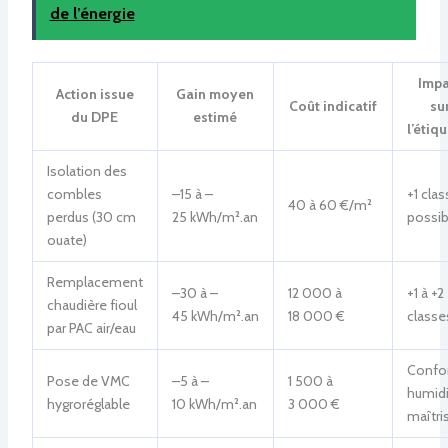
de l’énergie
Impa
Action issue
Gain moyen
Coût indicatif
su
du DPE
estimé
l’étiq
Isolation des
combles
–15 à –
+1 clas
40 à 60 €/m²
perdus (30 cm
25 kWh/m².an
possib
ouate)
Remplacement
–30 à –
12 000 à
+1 à +2
chaudière fioul
45 kWh/m².an
18 000 €
classe
par PAC air/eau
Confor
Pose de VMC
–5 à –
1 500 à
humidi
hygroréglable
10 kWh/m².an
3 000 €
maîtri