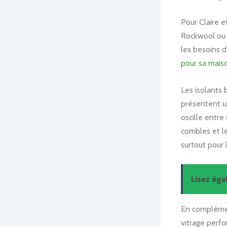
Pour Claire e
Rockwool ou I
les besoins 
pour sa mais
Les isolants 
présentent u
oscille entre
combles et le
surtout pour 
Lisez ég
En complémen
vitrage perfo