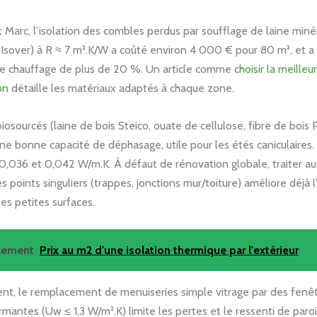
t Marc, l’isolation des combles perdus par soufflage de laine miné
sover) à R ≈ 7 m².K/W a coûté environ 4 000 € pour 80 m², et a f
de chauffage de plus de 20 %. Un article comme
choisir la meilleu
on
détaille les matériaux adaptés à chaque zone.
biosourcés (laine de bois Steico, ouate de cellulose, fibre de bois
ne bonne capacité de déphasage, utile pour les étés caniculaires
 0,036 et 0,042 W/m.K. À défaut de rénovation globale, traiter au
s points singuliers (trappes, jonctions mur/toiture) améliore déjà l
les petites surfaces.
alement
Prix au m2 d'une isolation thermique par l'extérieur
t, le remplacement de menuiseries simple vitrage par des fenê
rmantes (Uw ≤ 1,3 W/m².K) limite les pertes et le ressenti de paroi