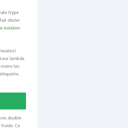
rale (type
ait chuter
re isolation
 Pavatex)
. Leur lambda
 moins les
’étiquette,
tres double
 froide. Ce