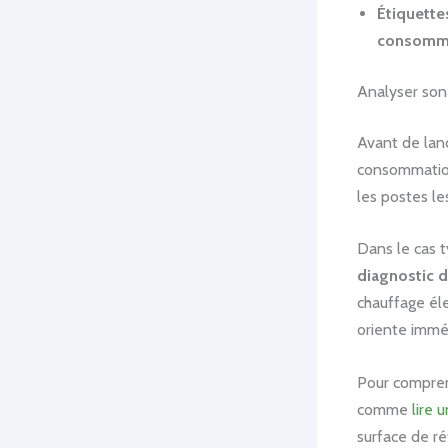
Étiquette
consomm
Analyser son 
Avant de lanc
consommation
les postes le
Dans le cas t
diagnostic 
chauffage éle
oriente imméd
Pour compren
comme
lire 
surface de ré