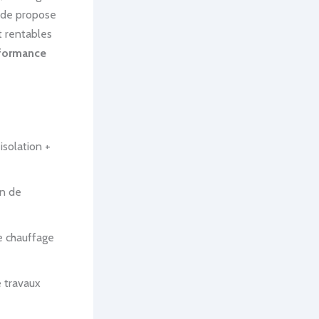
ide propose
t rentables
rformance
solation +
on de
e chauffage
 travaux