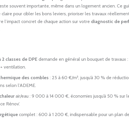
reste souvent importante, même dans un logement ancien. Ce gu
laire pour cibler les bons leviers, prioriser les travaux réellemen
e l’impact concret de chaque action sur votre
diagnostic de pe
.
à 2 classes de DPE
demande en général un bouquet de travaux : i
+ ventilation.
 thermique des combles
: 25 à 60 €/m², jusqu’à 30 % de réducti
ons selon l’ADEME.
chaleur
air/eau : 9 000 à 14 000 €, économies jusqu’à 50 % sur l
ce Rénov’.
rgétique
complet : 600 à 1 200 €, indispensable pour un plan de