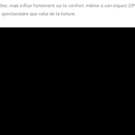
her, mais influe fortement sur le confort, même si son impact DP
 spectaculaire que celui de la toiture.