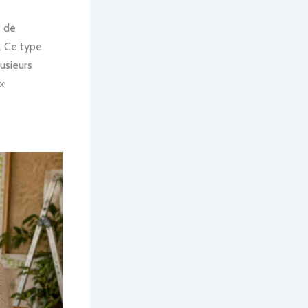
s de
. Ce type
usieurs
ux
e