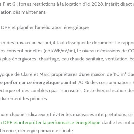
s F et G
: fortes restrictions à la location d’ici 2028, intérêt direct
ation
dès maintenant.
DPE et planifier l’amélioration énergétique
er des travaux au hasard, il faut disséquer le document. Le rappor
s conventionnelles (en kWh/m²/an), le niveau d’émissions de CO₂
s plus énergivores : chauffage, eau chaude sanitaire, ventilation, éc
ypique de Claire et Marc, propriétaires d’une maison de 110 m² cla
de performance énergétique
pointait 70 % des consommations s
ctrique et des combles quasi non isolés. Cette hiérarchisation de
iatement les priorités.
dre chaque indicateur et éviter les mauvaises interprétations, u
un DPE et interpréter la performance énergétique
clarifie les noti
férence, d’énergie primaire et finale.