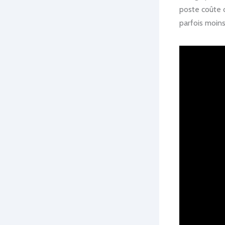
poste coûte c
parfois moins