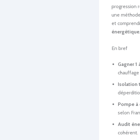
progression 
une méthode c
et comprendr
énergétique
En bref
Gagner 1 
chauffage 
Isolation
déperditi
Pompe à 
selon Fran
Audit éne
cohérent.