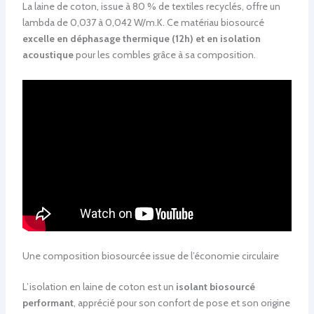
La laine de coton, issue à 80 % de textiles recyclés, offre un
lambda de 0,037 à 0,042 W/m.K. Ce matériau biosourcé
excelle en déphasage thermique (12h) et en isolation
acoustique
pour les combles grâce à sa composition.
Une composition biosourcée issue de l’économie circulaire
L’isolation en laine de coton est un
isolant biosourcé
performant
, apprécié pour son confort de pose et son origine