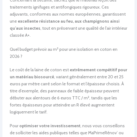
Concernant la sécurité, sachez que le matériau reçoit des
traitements ignifuges et antifongiques rigoureux. Ces
adjuvants, conformes aux normes européennes, garantissent
une
excellente résistance au feu, aux champignons ainsi
qu’aux insectes
, tout en préservant une qualité de l’air intérieur
classée A+.
Quel budget prévoir au m² pour une isolation en coton en
2026 ?
Le coût de la laine de coton est
extrêmement compétitif pour
un matériau biosourcé
, variant généralement entre 20 et 25
euros par mètre carré selon le format et l’épaisseur choisis. À
titre d’exemple, des panneaux de faible épaisseur peuvent
débuter aux alentours de 6 euros TTC / m², tandis que les
fortes épaisseurs pour atteindre un R élevé augmentent
logiquement le tarif.
Pour
optimiser votre investissement
, nous vous conseillons
de solliciter les aides publiques telles que MaPrimeRénov’ ou