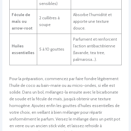
sensibles)
Fécule de
Absorbe l’humidité et
2 cuillères à
maïs ou
apporte une texture
soupe
arrow-root
douce.
Parfument et renforcent
Huiles
l’action antibactérienne
5 à 10 gouttes
essentielles
(lavande, tea tree,
palmarosa…).
Pour la préparation, commencez par faire fondre légèrement
l’huile de coco au bain-marie ou au micro-ondes, si elle est
solide. Dans un bol, mélangez-la ensuite avec le bicarbonate
de soude et la fécule de maïs, jusqu’à obtenir une texture
homogène. Ajoutez enfin les gouttes d’huiles essentielles de
votre choix, en veillant à bien mélanger pour répartir
uniformément le parfum. Versez le mélange dans un petit pot
en verre ou un ancien stick vide, et laissez refroidir à