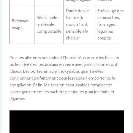
Durée de vie
Emballage des
Réutilisable,
limitée (6
sandwiches,
Beeswax
malléable,
mois à 1 an),
fromages,
wraps
compostable
sensible à la
légumes
chaleur
coupés
Pour les aliments sensibles à l’humidité, comme les biscuits
ou les céréales, les bocaux en verre avec joint silicone sont
idéaux. Les boîtes en acier inoxydable, quant à elles,
conviennent parfaitement pour les repas à emporter ou la
congélation. Enfin, les sacs en tissu lavables remplacent
avantageusement les sachets plastiques pour les fruits et
légumes.