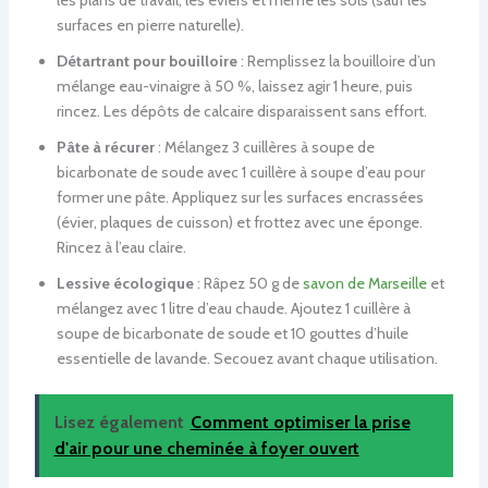
les plans de travail, les éviers et même les sols (sauf les
surfaces en pierre naturelle).
Détartrant pour bouilloire
: Remplissez la bouilloire d’un
mélange eau-vinaigre à 50 %, laissez agir 1 heure, puis
rincez. Les dépôts de calcaire disparaissent sans effort.
Pâte à récurer
: Mélangez 3 cuillères à soupe de
bicarbonate de soude avec 1 cuillère à soupe d’eau pour
former une pâte. Appliquez sur les surfaces encrassées
(évier, plaques de cuisson) et frottez avec une éponge.
Rincez à l’eau claire.
Lessive écologique
: Râpez 50 g de
savon de Marseille
et
mélangez avec 1 litre d’eau chaude. Ajoutez 1 cuillère à
soupe de bicarbonate de soude et 10 gouttes d’huile
essentielle de lavande. Secouez avant chaque utilisation.
Lisez également
Comment optimiser la prise
d'air pour une cheminée à foyer ouvert