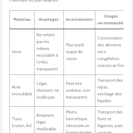
matériaux les plus adaptés :
Usages
Matériau
Avantages
Inconvénients
recommandés
Ne retient
Conservation
pas les
Plus lourd,
des aliments
odeurs,
Verre
risque de
secs,
recyclable à
casse
congélation,
l’infini,
cuisson au four
transparent
Transport des
Léger,
Peut être
Acier
repas,
résistant, ne
onéreux, non
inoxydable
stockage des
rouille pas
transparent
liquides
Moins
Transport des
Respirant,
Tissu
hermétique,
fruits et
léger,
(coton, lin)
nécessite un
légumes, pain,
réutilisable
lavage régulier
courses