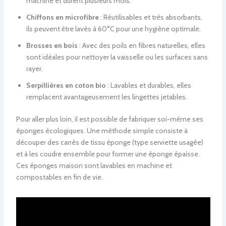
machine et durent plusieurs mois.
Chiffons en microfibre
: Réutilisables et très absorbants,
ils peuvent être lavés à 60°C pour une hygiène optimale.
Brosses en bois
: Avec des poils en fibres naturelles, elles
sont idéales pour nettoyer la vaisselle ou les surfaces sans
rayer.
Serpillières en coton bio
: Lavables et durables, elles
remplacent avantageusement les lingettes jetables.
Pour aller plus loin, il est possible de fabriquer soi-même ses
éponges écologiques. Une méthode simple consiste à
découper des carrés de tissu éponge (type serviette usagée)
et à les coudre ensemble pour former une éponge épaisse.
Ces éponges maison sont lavables en machine et
compostables en fin de vie.