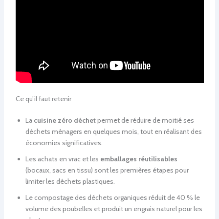
Ce qu’il faut retenir
La
cuisine zéro déchet
permet de réduire de moitié ses
déchets ménagers en quelques mois, tout en réalisant des
économies significatives.
Les achats en vrac et les
emballages réutilisables
(bocaux, sacs en tissu) sont les premières étapes pour
limiter les déchets plastiques.
Le compostage des déchets organiques réduit de 40 % le
volume des poubelles et produit un engrais naturel pour les