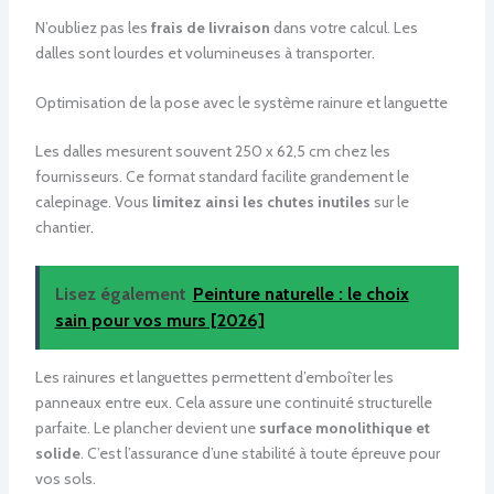
N’oubliez pas les
frais de livraison
dans votre calcul. Les
dalles sont lourdes et volumineuses à transporter.
Optimisation de la pose avec le système rainure et languette
Les dalles mesurent souvent 250 x 62,5 cm chez les
fournisseurs. Ce format standard facilite grandement le
calepinage. Vous
limitez ainsi les chutes inutiles
sur le
chantier.
Lisez également
Peinture naturelle : le choix
sain pour vos murs [2026]
Les rainures et languettes permettent d’emboîter les
panneaux entre eux. Cela assure une continuité structurelle
parfaite. Le plancher devient une
surface monolithique et
solide
. C’est l’assurance d’une stabilité à toute épreuve pour
vos sols.