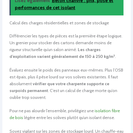
Lisez également
Béton chanvre : prix, pose et
performances de cet isolant
Calcul des charges résidentielles et zones de stockage
Différencier les types de pièces est la première étape logique.
Un grenier pour stocker des cartons demande moins de
rigueur structurelle qu’un salon animé.
Les charges
d’exploitation varient généralement de 150 à 250 kg/m²
.
Évaluez ensuite le poids des panneaux eux-mêmes. Plus l’OSB
est épais, plus il pèse lourd sur vos solives existantes. Il faut
absolument
vérifier que votre charpente supporte ce
surpoids permanent
. C’est un calcul de charge morte qu’on
oublie trop souvent.
Pour ne pas alourdir l’ensemble, privilégiez une
isolation fibre
de bois
légère entre les solives plutôt qu’un isolant dense.
Soyez vigilant sur les zones de stockage lourd. Un chauffe-eau