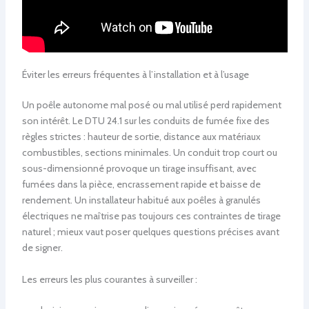
Éviter les erreurs fréquentes à l’installation et à l’usage
Un poêle autonome mal posé ou mal utilisé perd rapidement
son intérêt. Le DTU 24.1 sur les conduits de fumée fixe des
règles strictes : hauteur de sortie, distance aux matériaux
combustibles, sections minimales. Un conduit trop court ou
sous-dimensionné provoque un tirage insuffisant, avec
fumées dans la pièce, encrassement rapide et baisse de
rendement. Un installateur habitué aux poêles à granulés
électriques ne maîtrise pas toujours ces contraintes de tirage
naturel ; mieux vaut poser quelques questions précises avant
de signer.
Les erreurs les plus courantes à surveiller :