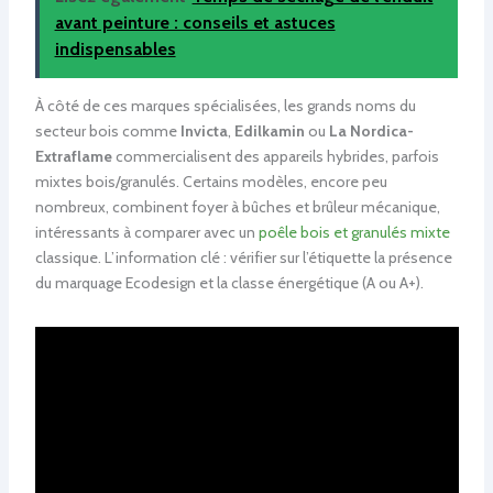
avant peinture : conseils et astuces
indispensables
À côté de ces marques spécialisées, les grands noms du
secteur bois comme
Invicta
,
Edilkamin
ou
La Nordica-
Extraflame
commercialisent des appareils hybrides, parfois
mixtes bois/granulés. Certains modèles, encore peu
nombreux, combinent foyer à bûches et brûleur mécanique,
intéressants à comparer avec un
poêle bois et granulés mixte
classique. L’information clé : vérifier sur l’étiquette la présence
du marquage Ecodesign et la classe énergétique (A ou A+).