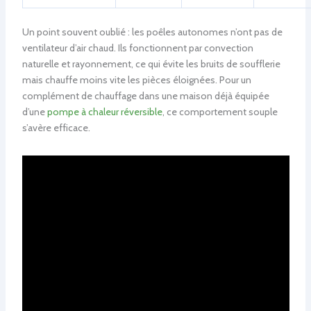
Un point souvent oublié : les poêles autonomes n’ont pas de
ventilateur d’air chaud. Ils fonctionnent par convection
naturelle et rayonnement, ce qui évite les bruits de soufflerie
mais chauffe moins vite les pièces éloignées. Pour un
complément de chauffage dans une maison déjà équipée
d’une
pompe à chaleur réversible
, ce comportement souple
s’avère efficace.