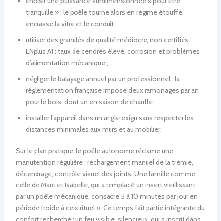
choisir une puissance surdimensionnée « pour être
tranquille » : le poêle tourne alors en régime étouffé,
encrasse la vitre et le conduit ;
utiliser des granulés de qualité médiocre, non certifiés
ENplus A1 : taux de cendres élevé, corrosion et problèmes
d’alimentation mécanique ;
négliger le balayage annuel par un professionnel : la
réglementation française impose deux ramonages par an
pour le bois, dont un en saison de chauffe ;
installer l’appareil dans un angle exigu sans respecter les
distances minimales aux murs et au mobilier.
Sur le plan pratique, le poêle autonome réclame une
manutention régulière : rechargement manuel de la trémie,
décendrage, contrôle visuel des joints. Une famille comme
celle de Marc et Isabelle, qui a remplacé un insert vieillissant
par un poêle mécanique, consacre 5 à 10 minutes par jour en
période froide à ce « rituel ». Ce temps fait partie intégrante du
confort recherché : un feu visible, silencieux, qui s’inscrit dans