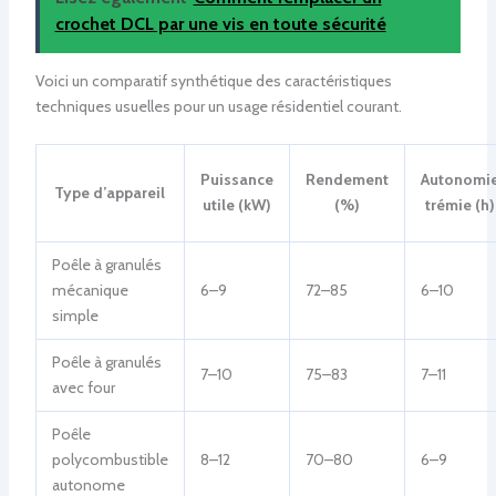
crochet DCL par une vis en toute sécurité
Voici un comparatif synthétique des caractéristiques
techniques usuelles pour un usage résidentiel courant.
Puissance
Rendement
Autonomi
Type d’appareil
utile (kW)
(%)
trémie (h)
Poêle à granulés
mécanique
6–9
72–85
6–10
simple
Poêle à granulés
7–10
75–83
7–11
avec four
Poêle
polycombustible
8–12
70–80
6–9
autonome