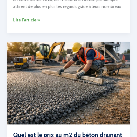
attirent de plus en plus les regards grâce à leurs nombreux
Les
Lire l’article »
avantages
d’une
maison
en
béton
préfabriqué
en
2026
Quel est le prix au m2 du béton drainant