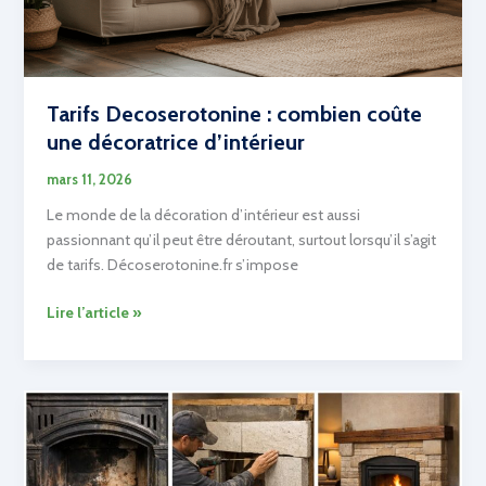
Tarifs Decoserotonine : combien coûte
une décoratrice d’intérieur
mars 11, 2026
Le monde de la décoration d’intérieur est aussi
passionnant qu’il peut être déroutant, surtout lorsqu’il s’agit
de tarifs. Décoserotonine.fr s’impose
Tarifs
Lire l’article »
Decoserotonine
:
combien
coûte
une
décoratrice
d’intérieur