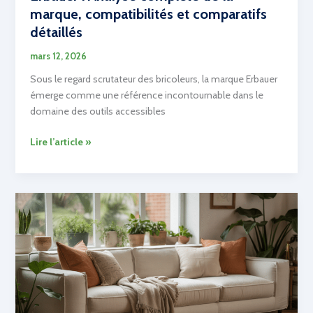
en
marque, compatibilités et comparatifs
œuvre
détaillés
mars 12, 2026
Sous le regard scrutateur des bricoleurs, la marque Erbauer
émerge comme une référence incontournable dans le
domaine des outils accessibles
Erbauer
Lire l’article »
:
Analyse
complète
de
la
marque,
compatibilités
et
comparatifs
détaillés