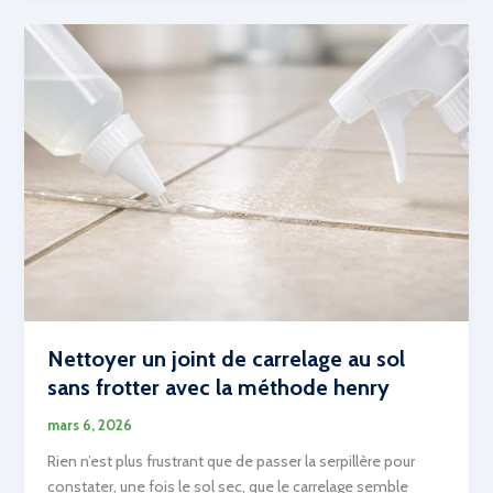
:
conseils
essentiels
pour
réussir
vos
travaux
Nettoyer un joint de carrelage au sol
sans frotter avec la méthode henry
mars 6, 2026
Rien n’est plus frustrant que de passer la serpillère pour
constater, une fois le sol sec, que le carrelage semble