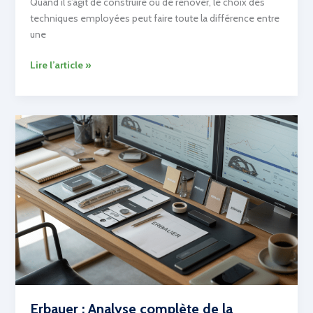
Quand il s’agit de construire ou de rénover, le choix des
techniques employées peut faire toute la différence entre
une
Placo
Lire l’article »
:
tout
savoir
sur
le
doublement
des
montants,
son
timing,
son
utilité
et
sa
mise
Erbauer : Analyse complète de la