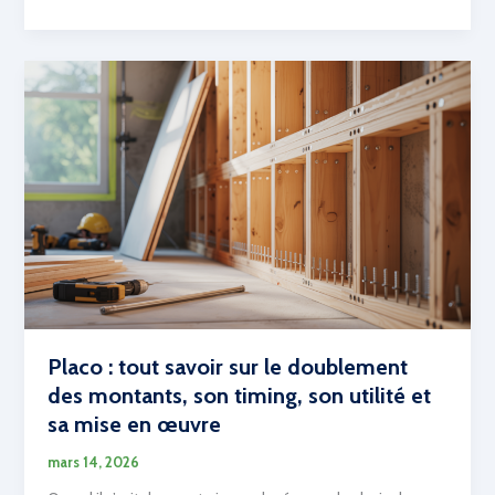
:
une
alternative
écologique
et
durable
au
béton
traditionnel
Placo : tout savoir sur le doublement
des montants, son timing, son utilité et
sa mise en œuvre
mars 14, 2026