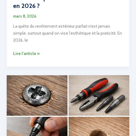
en 2026 ?
mars 8, 2026
La quête du revêtement extérieur parfait n’est jamais
simple, surtout quand on vise l’esthétique et la praticité. En
2026, le
Quel
Lire l’article »
est
le
prix
au
m2
du
béton
drainant
en
2026
?