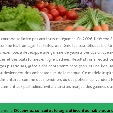
it court ne se limite pas aux fruits et légumes. En 2026, il s’étend 
comme les fromages, les huiles, ou même les cosmétiques bio. U
ar exemple, a développé une gamme de yaourts vendus uniqueme
ales et des plateformes en ligne dédiées. Résultat : une
réductio
ges plastiques
, grâce à des contenants consignés, et une fidélis
 qui deviennent des ambassadeurs de la marque. Ce modèle inspi
alimentaires, comme des menuisiers ou des potiers, qui vendent l
ectement aux particuliers, évitant ainsi les marges des galeries d’a
alement
Découvrez concerto : le logiciel incontournable pour 