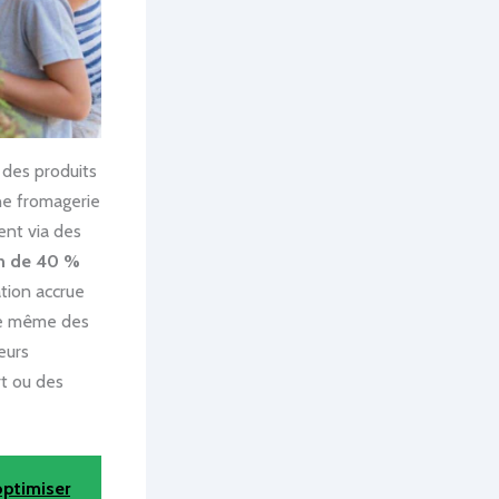
à des produits
ne fromagerie
nt via des
n de 40 %
ation accrue
re même des
eurs
rt ou des
optimiser