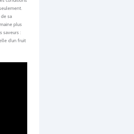
des conditions
 seulement.
 de sa
emaine plus
s saveurs :
le d’un fruit