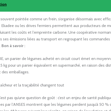
tion
, souvent pointée comme un frein, s’organise désormais avec effic
 Ekadee ou les drives fermiers permettent aux producteurs de mu
éduisant les coûts et l’empreinte carbone. Une coopérative norman
ois ses émissions liées au transport en regroupant les commandes 
.
Bon à savoir :
E, un panier de légumes acheté en circuit court émet en moyenn
,5 kg pour un panier équivalent en supermarché, en raison des di
t des emballages.
raîcheur et la traçabilité changent tout
n’est pas qu’une question de goût : c’est un enjeu de santé publiq
s par l’ANSES montrent que les légumes perdent jusqu’à 50 % d