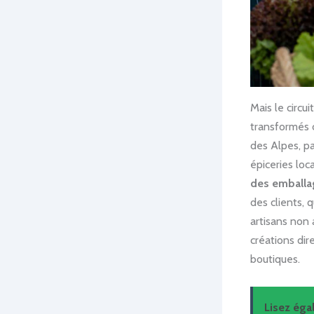
Mais le circu
transformés 
des Alpes, p
épiceries loc
des emballa
des clients,
artisans non 
créations dir
boutiques.
Lisez ég