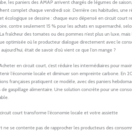
aube, les paniers des AMAP arrivent chargés de légumes de saison,
chent complet chaque vendredi soir. Derrière ces habitudes, une ré
t écologique se dessine : chaque euro dépensé en circuit court 
toire, contre seulement 15 % pour les achats en supermarché, sel
a fraîcheur des tomates ou des pommes n’est plus un luxe, mais l
ique optimisée où le producteur dialogue directement avec le con
e, aujourd’hui, était de savoir d’où vient ce que l’on mange ?
cheter en circuit court, c’est réduire les intermédiaires pour maxi
outenir l’économie locale et diminuer son empreinte carbone. En 
tions françaises pratiquent ce modèle, avec des paniers hebdomad
 de gaspillage alimentaire. Une solution concrète pour une con
able.
rcuit court transforme l’économie locale et votre assiette
urt ne se contente pas de rapprocher les producteurs des consomma