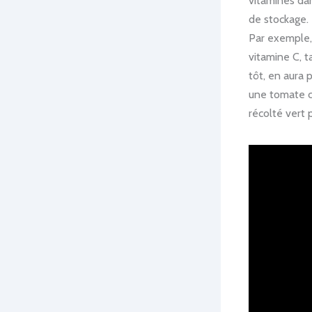
vitamines dan
de stockage. 
Par exemple, 
vitamine C, 
tôt, en aura 
une tomate cu
récolté vert 