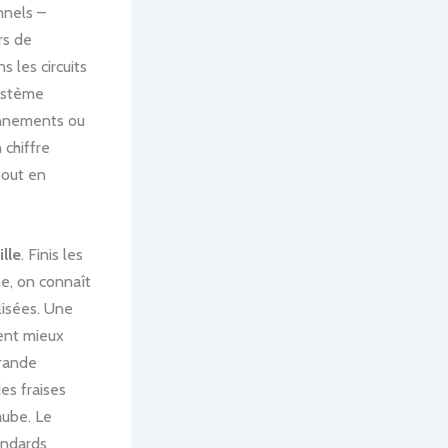
nnels –
rs de
 les circuits
système
bonnements ou
chiffre
tout en
ille
. Finis les
me, on connaît
lisées. Une
ent mieux
grande
es fraises
aube. Le
andards