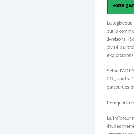
votre ges
La logistique
outils comme
livraisons, r
divisé par tr
exploitations
Selon l’ADEM
CO₂, contre 1
parcourues e
Pourquoi la f
La fraîcheur 
études menée