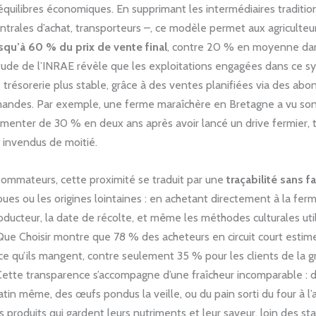
 équilibres économiques. En supprimant les intermédiaires traditio
entrales d’achat, transporteurs –, ce modèle permet aux agriculteu
squ’à 60 % du prix de vente final
, contre 20 % en moyenne dans
tude de l’INRAE révèle que les exploitations engagées dans ce 
 trésorerie plus stable, grâce à des ventes planifiées via des a
ndes. Par exemple, une ferme maraîchère en Bretagne a vu son 
gmenter de 30 % en deux ans après avoir lancé un drive fermier, 
 invendus de moitié.
sommateurs, cette proximité se traduit par une
traçabilité sans fa
oues ou les origines lointaines : en achetant directement à la fer
ducteur, la date de récolte, et même les méthodes culturales uti
ue Choisir montre que 78 % des acheteurs en circuit court estim
e qu’ils mangent, contre seulement 35 % pour les clients de la 
 Cette transparence s’accompagne d’une fraîcheur incomparable : d
matin même, des œufs pondus la veille, ou du pain sorti du four à l’
s produits qui gardent leurs nutriments et leur saveur, loin des st