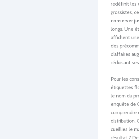
redéfinit les
grossistes, c
conserver ju
longs. Une é
affichent une
des précomma
d’affaires au
réduisant ses
Pour les con
étiquettes fl
le nom du pro
enquête de Q
comprendre c
distribution.
cueillies le 
résultat ? De