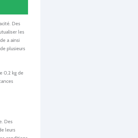
acité. Des
tualiser les
de a ainsi
de plusieurs
e 0,2 kg de
stances
ue. Des
e leurs