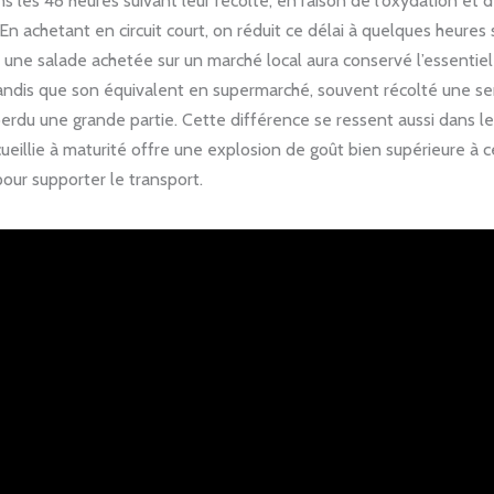
s les 48 heures suivant leur récolte, en raison de l’oxydation et 
En achetant en circuit court, on réduit ce délai à quelques heures
une salade achetée sur un marché local aura conservé l’essentiel
tandis que son équivalent en supermarché, souvent récolté une s
perdu une grande partie. Cette différence se ressent aussi dans le
eillie à maturité offre une explosion de goût bien supérieure à cel
pour supporter le transport.