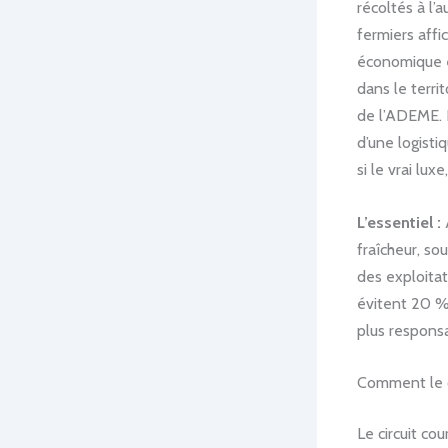
récoltés à l’
fermiers affi
économique e
dans le terri
de l’ADEME. L
d’une logist
si le vrai lux
L’essentiel :
A
fraîcheur, s
des exploita
évitent 20 %
plus respons
Comment le ci
Le circuit co