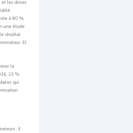
 et les drives
alité
reste à 80 %
on une étude
e résultat
sommateur. Et
miser la
2026, 25 %
aires qui
sommation
teurs : il